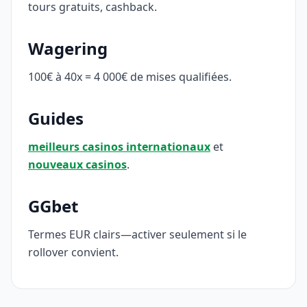
tours gratuits, cashback.
Wagering
100€ à 40x = 4 000€ de mises qualifiées.
Guides
meilleurs casinos internationaux
et
nouveaux casinos
.
GGbet
Termes EUR clairs—activer seulement si le
rollover convient.