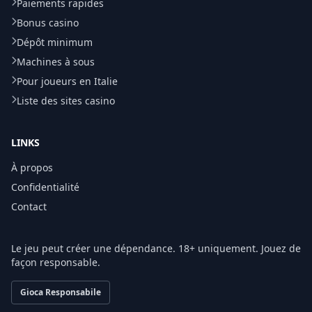
Paiements rapides
Bonus casino
Dépôt minimum
Machines à sous
Pour joueurs en Italie
Liste des sites casino
LINKS
À propos
Confidentialité
Contact
Le jeu peut créer une dépendance. 18+ uniquement. Jouez de
façon responsable.
Gioca Responsabile