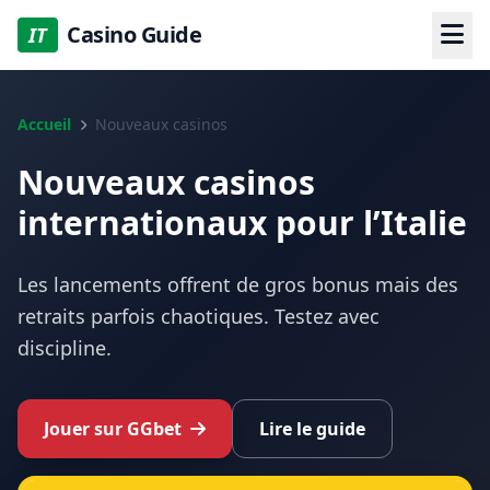
Casino Guide
IT
Accueil
Nouveaux casinos
Nouveaux casinos
internationaux pour l’Italie
Les lancements offrent de gros bonus mais des
retraits parfois chaotiques. Testez avec
discipline.
Jouer sur GGbet
Lire le guide
Choix de la rédaction : GGbet