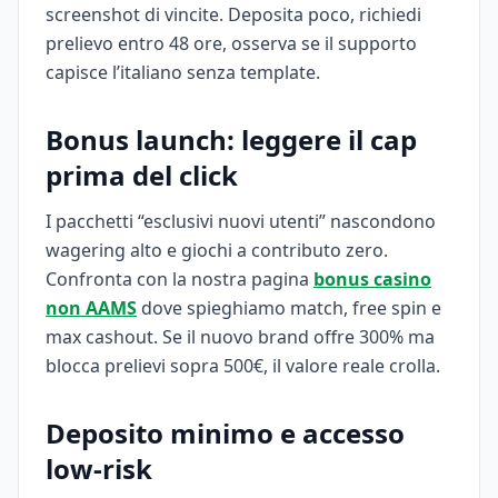
screenshot di vincite. Deposita poco, richiedi
prelievo entro 48 ore, osserva se il supporto
capisce l’italiano senza template.
Bonus launch: leggere il cap
prima del click
I pacchetti “esclusivi nuovi utenti” nascondono
wagering alto e giochi a contributo zero.
Confronta con la nostra pagina
bonus casino
non AAMS
dove spieghiamo match, free spin e
max cashout. Se il nuovo brand offre 300% ma
blocca prelievi sopra 500€, il valore reale crolla.
Deposito minimo e accesso
low-risk