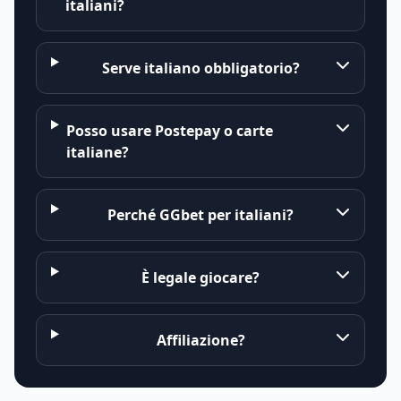
italiani?
Serve italiano obbligatorio?
Posso usare Postepay o carte
italiane?
Perché GGbet per italiani?
È legale giocare?
Affiliazione?