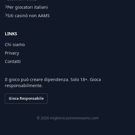
Per giocatori italiani
Siti casinò non AAMS
LINKS
Chi siamo
Privacy
Contatti
Il gioco può creare dipendenza. Solo 18+. Gioca
responsabilmente.
Gioca Responsabile
© 2026 migliorecasinononaams.com