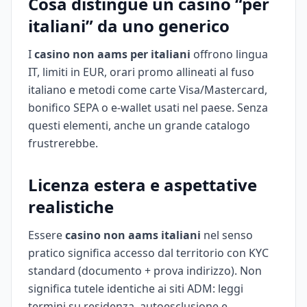
Cosa distingue un casino “per
italiani” da uno generico
I
casino non aams per italiani
offrono lingua
IT, limiti in EUR, orari promo allineati al fuso
italiano e metodi come carte Visa/Mastercard,
bonifico SEPA o e-wallet usati nel paese. Senza
questi elementi, anche un grande catalogo
frustrerebbe.
Licenza estera e aspettative
realistiche
Essere
casino non aams italiani
nel senso
pratico significa accesso dal territorio con KYC
standard (documento + prova indirizzo). Non
significa tutele identiche ai siti ADM: leggi
termini su residenza, autoesclusione e