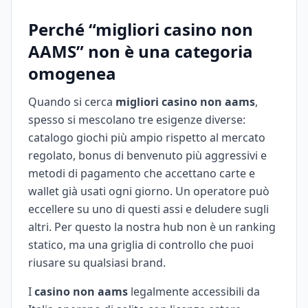
Perché “migliori casino non
AAMS” non è una categoria
omogenea
Quando si cerca
migliori casino non aams
,
spesso si mescolano tre esigenze diverse:
catalogo giochi più ampio rispetto al mercato
regolato, bonus di benvenuto più aggressivi e
metodi di pagamento che accettano carte e
wallet già usati ogni giorno. Un operatore può
eccellere su uno di questi assi e deludere sugli
altri. Per questo la nostra hub non è un ranking
statico, ma una griglia di controllo che puoi
riusare su qualsiasi brand.
I
casino non aams
legalmente accessibili da