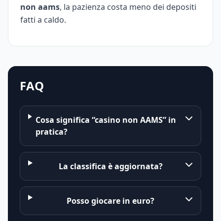
non aams
, la pazienza costa meno dei depositi
fatti a caldo.
FAQ
Cosa significa “casino non AAMS” in
pratica?
La classifica è aggiornata?
Posso giocare in euro?