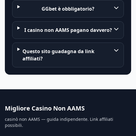
GGbet è obbligatorio?
I casino non AAMS pagano davvero?
Questo sito guadagna da link
affiliati?
Migliore Casino Non AAMS
casinò non AAMS — guida indipendente. Link affiliati
possibili.