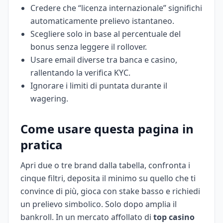
Credere che “licenza internazionale” significhi
automaticamente prelievo istantaneo.
Scegliere solo in base al percentuale del
bonus senza leggere il rollover.
Usare email diverse tra banca e casino,
rallentando la verifica KYC.
Ignorare i limiti di puntata durante il
wagering.
Come usare questa pagina in
pratica
Apri due o tre brand dalla tabella, confronta i
cinque filtri, deposita il minimo su quello che ti
convince di più, gioca con stake basso e richiedi
un prelievo simbolico. Solo dopo amplia il
bankroll. In un mercato affollato di
top casino