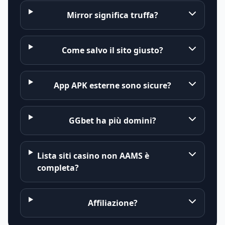
Mirror significa truffa?
Come salvo il sito giusto?
App APK esterne sono sicure?
GGbet ha più domini?
Lista siti casino non AAMS è
completa?
Affiliazione?