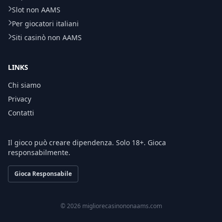
Slot non AAMS
Per giocatori italiani
Siti casinò non AAMS
LINKS
Chi siamo
Privacy
Contatti
Il gioco può creare dipendenza. Solo 18+. Gioca
responsabilmente.
Gioca Responsabile
© 2026 migliorecasinononaams.com