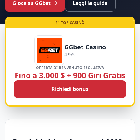
Gioca su GGbet
Leggi la guida
Scelta editoriale: GGbet
#1 TOP CASINÒ
GGbet Casino
GGBET
4.9/5
OFFERTA DI BENVENUTO ESCLUSIVA
Fino a 3.000 $ + 900 Giri Gratis
Richiedi bonus