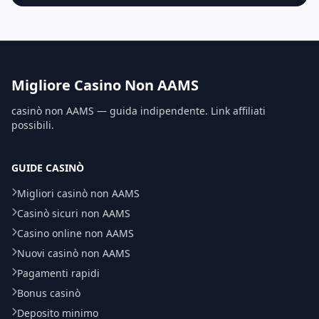
Migliore Casino Non AAMS
casinò non AAMS — guida indipendente. Link affiliati
possibili.
GUIDE CASINÒ
Migliori casinò non AAMS
Casinò sicuri non AAMS
Casino online non AAMS
Nuovi casinò non AAMS
Pagamenti rapidi
Bonus casinò
Deposito minimo