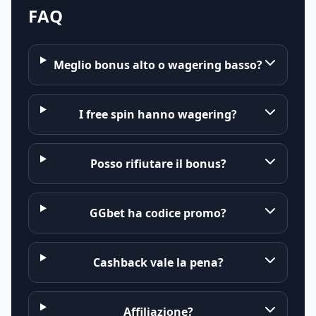
FAQ
Meglio bonus alto o wagering basso?
I free spin hanno wagering?
Posso rifiutare il bonus?
GGbet ha codice promo?
Cashback vale la pena?
Affiliazione?