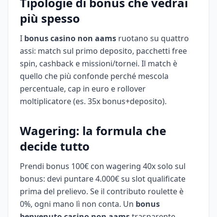
Tipologie di bonus che vedrai
più spesso
I
bonus casino non aams
ruotano su quattro
assi: match sul primo deposito, pacchetti free
spin, cashback e missioni/tornei. Il match è
quello che più confonde perché mescola
percentuale, cap in euro e rollover
moltiplicatore (es. 35x bonus+deposito).
Wagering: la formula che
decide tutto
Prendi bonus 100€ con wagering 40x solo sul
bonus: devi puntare 4.000€ su slot qualificate
prima del prelievo. Se il contributo roulette è
0%, ogni mano lì non conta. Un
bonus
benvenuto casino non aams
trasparente