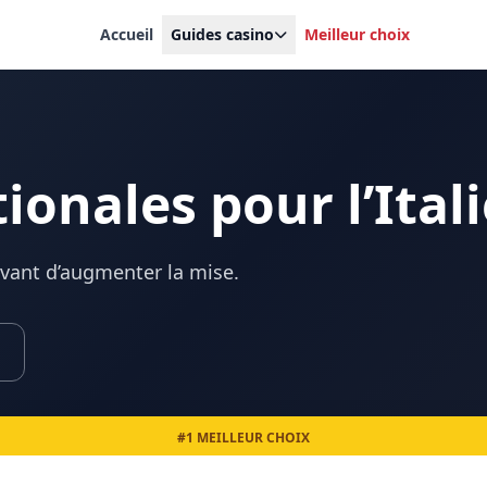
Accueil
Guides casino
Meilleur choix
ionales pour l’Ital
avant d’augmenter la mise.
#1 MEILLEUR CHOIX